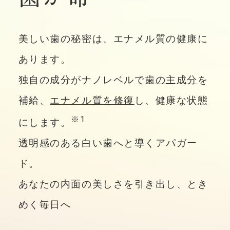
NEWS
美しい歯の秘密は、エナメル質の健康に
ニュース
あります。
独自の成分がナノレベルで
歯の主成分
を
CAMPAIGN・ENQ
補給、
エナメル質を修復
し、健康な状態
UETE
※1
にします。
キャンペーン・アンケート・イベント
透明感のある白い歯へと導くアパガー
FOR DENTISTS
ド。
歯科医院様へ
あなたの内面の美しさを引き出し、とき
めく毎日へ