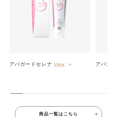
アパガードセレナ
アパガー
View
商品一覧はこちら