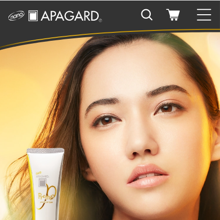
WHAT’S APAGARD
アパガードとは
アパガードの歩み
PRODUCTS
製品情報
目的から商品を探す
ONLINE SHOP