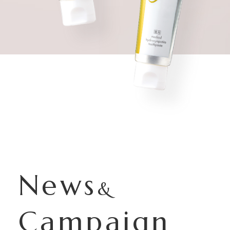
News
&
Campaign