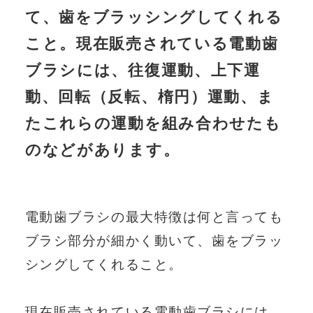
て、歯をブラッシングしてくれる
HELPFUL HINTS
こと。現在販売されている電動歯
歯が命コラム
ブラシには、往復運動、上下運
動、回転（反転、楕円）運動、ま
ORALPEDIA
たこれらの運動を組み合わせたも
歯の事典：オーラルペディア
のなどがあります。
CONTACT
お問い合わせ
電動歯ブラシの最大特徴は何と言っても
ブラシ部分が細かく動いて、歯をブラッ
シングしてくれること。
Q&A
よくあるご質問
現在販売されている電動歯ブラシには、