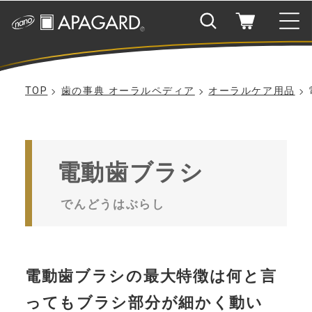
TOP
歯の事典 オーラルペディア
オーラルケア用品
WHAT’S APAGARD
アパガードとは
電動歯ブラシ
アパガードの歩み
でんどうはぶらし
PRODUCTS
製品情報
電動歯ブラシの最大特徴は何と言
目的から商品を探す
ONLINE SHOP
ってもブラシ部分が細かく動い