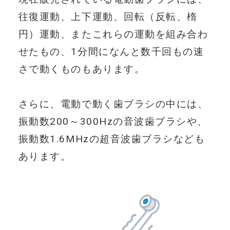
往復運動、上下運動、回転（反転、楕
NEWS
円）運動、またこれらの運動を組み合わ
ニュース
せたもの、1分間になんと数千回もの速
さで動くものもあります。
CAMPAIGN・ENQ
さらに、電動で動く歯ブラシの中には、
UETE
振動数200～300Hzの音波歯ブラシや、
キャンペーン・アンケート・イベント
振動数1.6MHzの超音波歯ブラシなども
あります。
FOR DENTISTS
歯科医院様へ